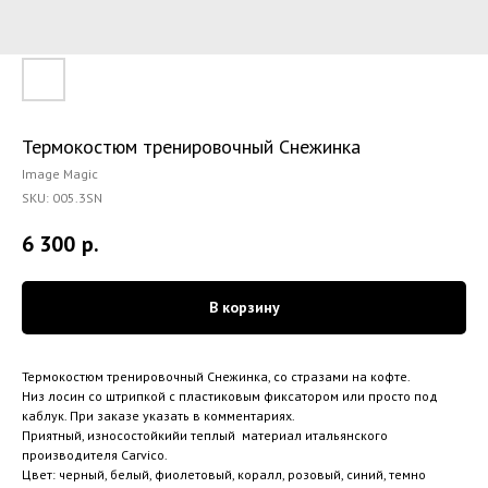
Термокостюм тренировочный Снежинка
Image Magic
SKU:
005.3SN
6 300
р.
В корзину
Термокостюм тренировочный Снежинка, со стразами на кофте.
Низ лосин со штрипкой с пластиковым фиксатором или просто под
каблук. При заказе указать в комментариях.
Приятный, износостойкийи теплый материал итальянского
производителя Carvico.
Цвет: черный, белый, фиолетовый, коралл, розовый, синий, темно