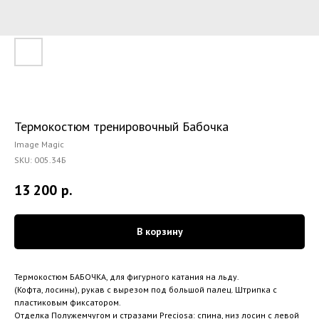
Термокостюм тренировочный Бабочка
Image Magic
SKU:
005.34Б
13 200
р.
В корзину
Термокостюм БАБОЧКА, для фигурного катания на льду.
(Кофта, лосины), рукав с вырезом под большой палец. Штрипка с
пластиковым фиксатором.
Отделка Полужемчугом и стразами Preciosa: спина, низ лосин с левой