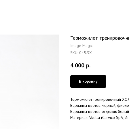
Терможилет тренирово
Image Magic
SKU:
045.3Х
4 000
р.
В корзину
Терможилет тренировочный ХОХЛ
Варианты цветов: черный, фиоле
Варианты цветов отделки: белый
Материал: Vuelta (Carvico SpA, И