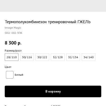
Термополукомбинезон тренировочный ГЖЕЛЬ
Image Magic
SKU:
002.3ГЖ
8 300
р.
Размер/рост
28/ 110
30/ 116
30/ 122
32/ 128
32/ 134
34/ 140
Цвет
Белый
В корзину