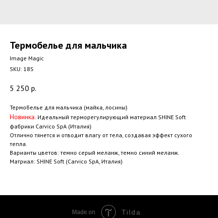
Термобелье для мальчика
Image Magic
SKU:
18S
5 250
р.
Термобелье для мальчика (майка, лосины)
Новинка.
Идеальный терморегулирующий материал SHINE Soft
фабрики Carvico SpA (Италия)
Отлично тянется и отводит влагу от тела, создавая эффект сухого
тепла.
Варианты цветов: темно серый меланж, темно синий меланж.
Матриал: SHINE Soft (Carvico SpA, Италия)
Tilda
Made on