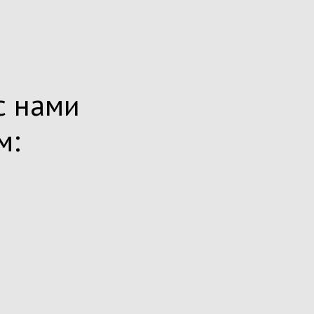
с нами
м: