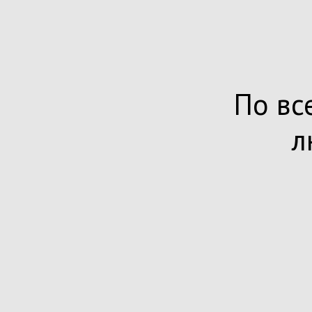
По вс
л