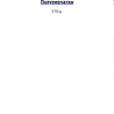
Полуперчатки
570
р.