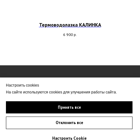
Термоводолазка КАЛИНКА
6 900
р.
© Все права защищены. immagic.ru 2008-2026
Настроить cookies
e-mail:
info@immaguc.ru
На сайте используются cookies для улучшения работы сайта.
Политика в отношении обработки персональных данных
Принять все
Возврат и обмен
Отклонить все
Настроить Cookie
Tilda
Made on